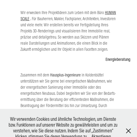
Wir erwecken Ihre Projektideen zum Leben mit dem Büro
HUMAN
SCALE
.
Für Bauherren, Makler, Fachplaner, Architekten, Investoren
und viele mehr. Wir er­stellen bereits vor Fertigstellung Ihres
Projekts 3D-Rende­rings und visualisieren Ihre Immo­bilie real,
präzise und detailgetreu. So werden aus Skizzen und Plänen
reale Dar­stellungen und Animationen, die einen Blick in die
Zukunft ermöglichen und Ihr Objekt in allen Facetten zeigen.
Energieberatung
Zusammen mit dem
Hausplus-Ingenieure
in Koldenbüttel
unterstützen wir Sie gerne bei energetischen Maßnahmen, wie
der energetischen Sanierung einer Immobilie oder des
energetischen Neubaus. Dabei begleiten wir Sie von der Bedarfs­
er­mittlung über die Beratung der effizien­testen Maßnahmen, die
Beantragung der Fördermittel bis hin zur Um­setzung. Durch
energe­tische Maßnahmen können Sie die Kosten nachhaltig
senken und den Wert Ihrer Immobilie steigern.
Wir verwenden Cookies und ähnliche Technologien, um Dienste
bzw. Funktionen auf unserer Website zu gewährleisten und um zu
verstehen, wie Sie diese nutzen. Indem Sie auf „Zustimmen“
Architekturbüro für interdisziplinäre Gestaltung im Bereich Architektur und Interior
klicken, stimmen Sie deren Verwendung zu.
Akzeptieren